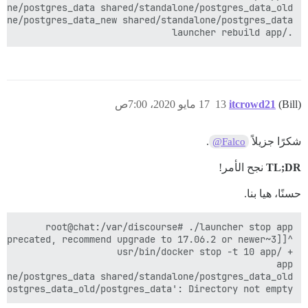
./launcher rebuild app

(Bill)
itcrowd21
13
17 مايو 2020، 7:00ص
شكرًا جزيلاً
.
@Falco
TL;DR
نجح الأمر!
حسنًا، هيا بنا.
postgres_data_old/postgres_data': Directory not empty
