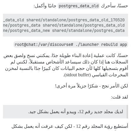
حسنًا، سأحرك
postgres_data_old
جانبًا وأكمل:
one/postgres_data_new shared/standalone/postgres_data

root@chat:/var/discourse# ./launcher rebuild app
حسنًا، كانت عملية إعادة البناء طويلة جدًا. يمكنني نسخ ولصق بعض
السجلات هنا إذا كان ذلك سيساعد الأشخاص مستقبلاً، لكنني لم
أقوم بتسجيلها كلها لأن حجم البيانات كان كبيرًا جدًا بالنسبة لمخزن
المخرجات القياسي (stdout buffer).
لكن الأمر نجح - شكرًا جزيلاً مرة أخرى!
لقد قلت:
لديك مجلد جديد رقم 12، ويبدو أنه يعمل بشكل جيد.
أستطيع رؤية المجلد رقم 12 - لكن كيف عرفت أنه يعمل بشكل