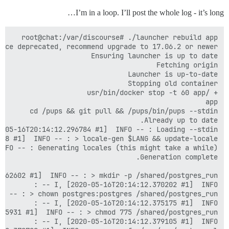
I’m in a loop. I’ll post the whole log - it’s long…