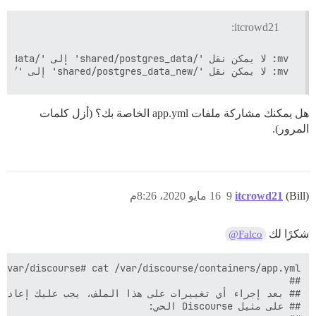
itcrowd21:
mv: لا يمكن نقل '/shared/postgres_data_new' إلى '/shared/postgres_data/postgres_data_new': الدليل ليس فارغًا

هل يمكنك مشاركة ملفات app.yml الخاصة بك؟ (أزل كلمات
المرور).
(Bill)
itcrowd21
9
16 مايو 2020، 8:26م
شكرًا لك
@Falco