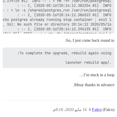
So, I just come back round to:
./launcher rebuild app

I’m stuck in a loop…
Mnay thanks in advance.
(Falco)
Falco
8
16 مايو 2020، 8:18م