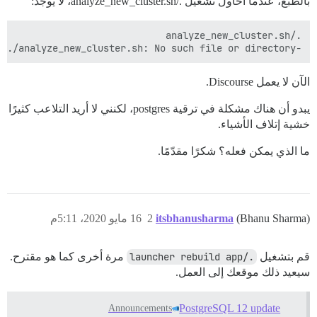
بالطبع، عندما أحاول تشغيل ./analyze_new_cluster.sh، لا يوجد:
-su: ./analyze_new_cluster.sh: No such file or directory

الآن لا يعمل Discourse.
يبدو أن هناك مشكلة في ترقية postgres، لكنني لا أريد التلاعب كثيرًا
خشية إتلاف الأشياء.
ما الذي يمكن فعله؟ شكرًا مقدّمًا.
(Bhanu Sharma)
itsbhanusharma
2
16 مايو 2020، 5:11م
قم بتشغيل
./launcher rebuild app
مرة أخرى كما هو مقترح.
سيعيد ذلك موقعك إلى العمل.
PostgreSQL 12 update
Announcements