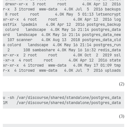
-xr-x  4 itcrowd  www-data   4.0K Jul  7  2016 uploads

(2)
831M    /var/discourse/shared/standalone/postgres_data

(3)