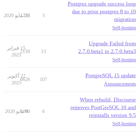
Postgres upgrade success loop
due to prior postgres 8 to 10
3
26 مايو 2020
1223
migration
Self-hosting
Upgrade Failed from
15 فبراير
2.7.0.beta1 to 2.7.0.beta3
2130
13
2021
Self-hosting
PostgreSQL 15 update
22 أكتوبر
6626
107
2025
Announcements
When rebuild, Discourse
removes PostGreSQL 10 and
6
8 مايو 2020
1090
reinstalls version 9.5
Self-hosting