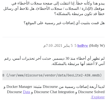
يبدو هذا وكأنه خطأ. إذا انتقلت إلى صفحة سجلات الأخطاء في
موقعك (الإدارة / السجلات / سجلات الأخطاء)، هل تلاحظ أي رسائل
خطأ قد تكون مرتبطة بالمشكلة؟
هل قمت بتثبيت أي إضافات غير رسمية على الموقع؟
(Holly W)
hollyw
5
5 يناير 2021، 7:10م
لم تظهر أي أخطاء منذ 30 ديسمبر. حدثت آخر تحذيرات أمس، رغم
أنني لا أعتقد أنها مرتبطة بالمشكلة.
MaxMindDB (/var/www/discourse/vendor/data/GeoLite2-ASN.mmdb) لم يتم العثور عليه: لا يوجد ملف أو دليل @ www/discourse/vendor/data/GeoLite2-ASN.mmdb

لدينا أربعة إضافات رسمية من Discourse مثبتة: Docker Manager و
Discourse Solved و Discourse Chat Integration و Discourse
Data
.
Explorer