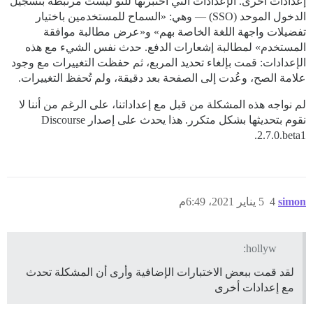
إعدادات أخرى. الإعدادات التي اختبرتها للتو ليست مرتبطة بتسجيل
الدخول الموحد (SSO) — وهي: «السماح للمستخدمين باختيار
تفضيلات واجهة اللغة الخاصة بهم» و«عرض مطالبة موافقة
المستخدم» لمطالبة إشعارات الدفع. حدث نفس الشيء مع هذه
الإعدادات: قمت بإلغاء تحديد المربع، ثم حفظت التغييرات مع وجود
علامة الصح، وعُدت إلى الصفحة بعد دقيقة، ولم تُحفظ التغييرات.
لم نواجه هذه المشكلة من قبل مع إعداداتنا، على الرغم من أننا لا
نقوم بتحديثها بشكل متكرر. هذا يحدث على إصدار Discourse
2.7.0.beta1.
simon
4
5 يناير 2021، 6:49م
hollyw:
لقد قمت ببعض الاختبارات الإضافية وأرى أن المشكلة تحدث
مع إعدادات أخرى