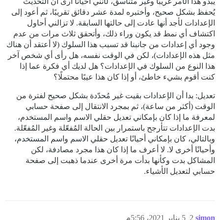
يبدو هذا الأمر غريبًا وغير متناسق، لأنني أحيانًا أرى أن التحديث
يُحفظ بشكل صحيح، وأختبره لمدة عشر دقائق تقريبًا، ثم أعود إلى
الإعدادات لأجد أنها عادت إلى حالتها السابقة. لا تزالني أحاول
اكتشاف أي نمط قد يكون وراء ذلك، وأتحقق ثلاث مرات من عدم
وجود أي إعدادات من جانبنا قد تسبب هذا السلوك (لا أعتقد أن هناك
مثل هذه الإعدادات)، لكن في الوقت نفسه، هل رأى أي شخص آخر
هذا النوع من السلوك في الإعدادات؟ هل لديك أي فكرة عما إذا
كنت أقوم بشيء خاطئ، أو إذا كان هذا عيبًا محتملًا؟
تعديل: بدا أن الإعدادات بقيت غير مُحدّدة بشكل صحيح لفترة من
الوقت (أكثر من ساعة)، ثم بمجرد الانتقال إلى صفحة حسابي
لمعرفة ما إذا كان بإمكاني تعديل حقلي الاسم واسم المستخدم،
بدت الإعدادات تتأرجح باستمرار بين الحالة المُفعّلة وغير المُفعّلة.
وبالتالي، كان بإمكاني أحيانًا تعديل حقلي الاسم واسم المستخدم،
وأحيانًا أخرى لا. لا أعرف ما إذا كان هذا مجرد مصادفة، لكن
المشاكل بدت وكأنها بدأت مرة أخرى عندما ذهبت إلى صفحة
حسابي لتعديل الأشياء.
simon
2
5 يناير 2021، 5:56م