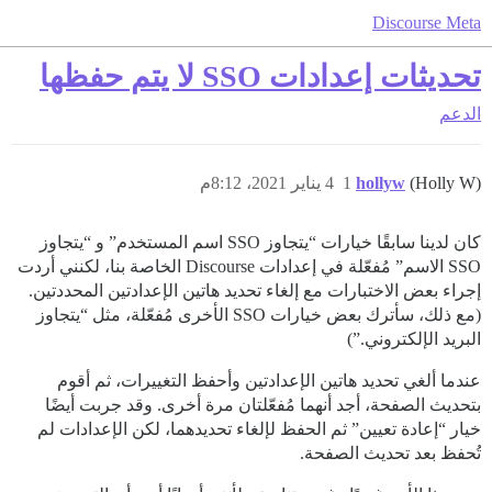
Discourse Meta
تحديثات إعدادات SSO لا يتم حفظها
الدعم
(Holly W)
hollyw
1
4 يناير 2021، 8:12م
كان لدينا سابقًا خيارات “يتجاوز SSO اسم المستخدم” و “يتجاوز
SSO الاسم” مُفعّلة في إعدادات Discourse الخاصة بنا، لكنني أردت
إجراء بعض الاختبارات مع إلغاء تحديد هاتين الإعدادتين المحددتين.
(مع ذلك، سأترك بعض خيارات SSO الأخرى مُفعّلة، مثل “يتجاوز
البريد الإلكتروني.”)
عندما ألغي تحديد هاتين الإعدادتين وأحفظ التغييرات، ثم أقوم
بتحديث الصفحة، أجد أنهما مُفعّلتان مرة أخرى. وقد جربت أيضًا
خيار “إعادة تعيين” ثم الحفظ لإلغاء تحديدهما، لكن الإعدادات لم
تُحفظ بعد تحديث الصفحة.