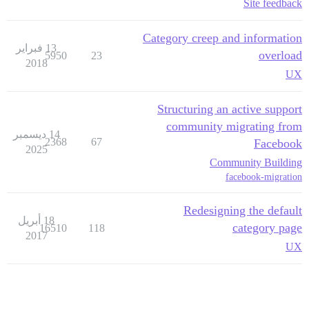
Site feedback
Category creep and information
13 فبراير
overload
5950
23
2018
UX
Structuring an active support
community migrating from
14 ديسمبر
2368
67
Facebook
2025
Community Building
facebook-migration
Redesigning the default
18 أبريل
category page
16510
118
2017
UX