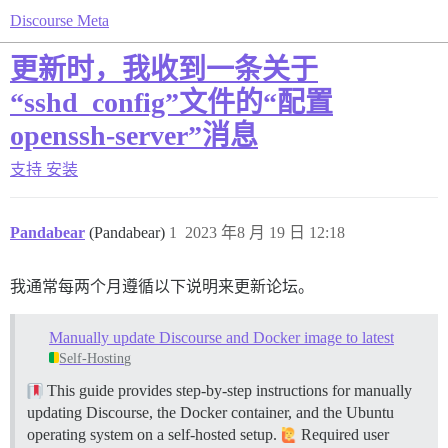
Discourse Meta
更新时，我收到一条关于
“sshd_config”文件的“配置
openssh-server”消息
支持
安装
Pandabear
(Pandabear)
1
2023 年8 月 19 日 12:18
我通常每两个月遵循以下说明来更新论坛。
Manually update Discourse and Docker image to latest
Self-Hosting
This guide provides step-by-step instructions for manually
updating Discourse, the Docker container, and the Ubuntu
operating system on a self-hosted setup.
Required user