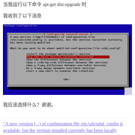
当我运行以下命令 apt-get dist-upgrade 时
我收到了以下消息
我应该选择什么？谢谢。
"A new version (...) of configuration file /etc/ssh/sshd_config is
available, but the version installed currently has been locally