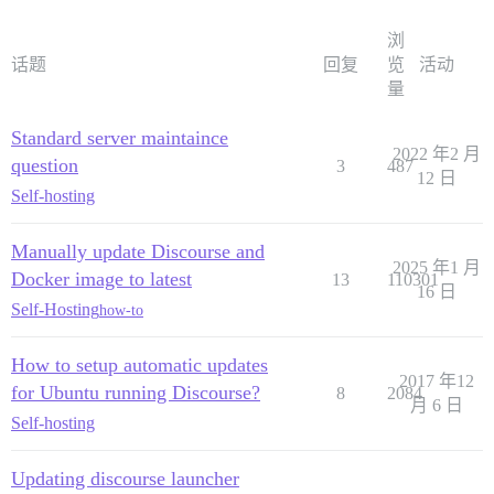
浏
话题
回复
览
活动
量
Standard server maintaince
2022 年2 月
question
3
487
12 日
Self-hosting
Manually update Discourse and
2025 年1 月
Docker image to latest
13
110301
16 日
Self-Hosting
how-to
How to setup automatic updates
2017 年12
for Ubuntu running Discourse?
8
2084
月 6 日
Self-hosting
Updating discourse launcher