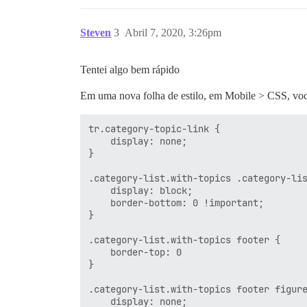
Steven
3
Abril 7, 2020, 3:26pm
Tentei algo bem rápido
Em uma nova folha de estilo, em Mobile > CSS, você
tr.category-topic-link {

    display: none;

}

.category-list.with-topics .category-lis
    display: block;

    border-bottom: 0 !important;

}

.category-list.with-topics footer {

    border-top: 0

}

.category-list.with-topics footer figure
    display: none;
