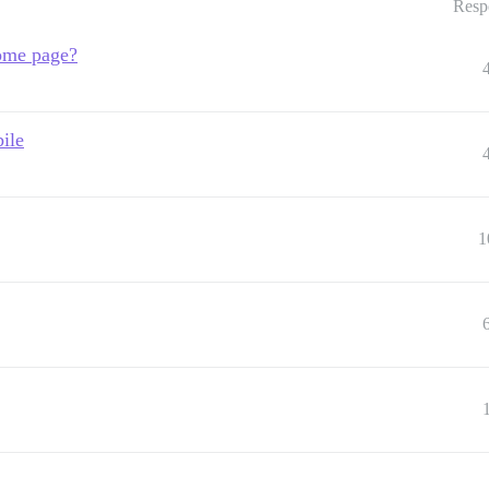
Resp
home page?
ile
1