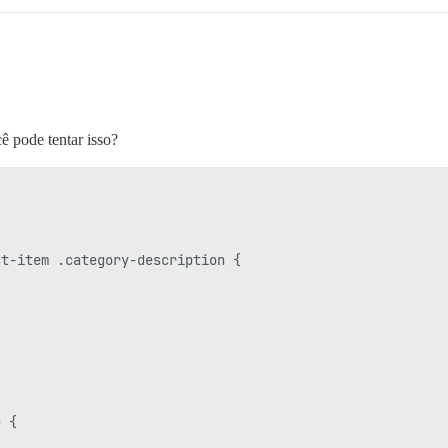
 pode tentar isso?
t-item .category-description {

 {
