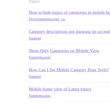
Tópico
How to hide topics of categories in mobile 
Development
mobile
,
css
Category descriptions not showing up on mob
Support
Show Only Categories on Mobile View
Support
mobile
How Can I Set Mobile Category Page Style?
Support
Mobile home view of Latest topics
Support
mobile