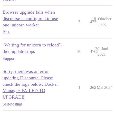
Browser upgrade fails when
discourse is configured to use
18. Oktober
5
475
one unicorn worker
2023
Bug
"Waiting for unicorn to reload",
20. Juni
then update stops
30
4765
2021
Support
Sorry, there was an error
updating Discourse. Please
check the logs below: Docker
1
262
18. Mai 2024
Manager: FAILED TO
UPGRADE
Self-hosting