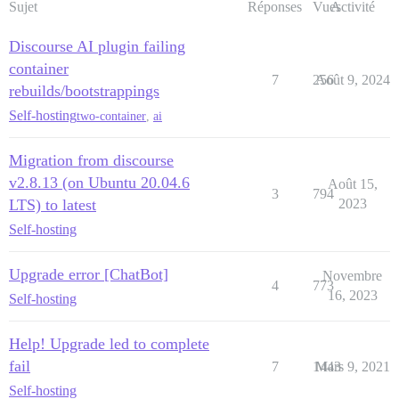
Sujet
Réponses
Vues
Activité
Discourse AI plugin failing
container
7
256
Août 9, 2024
rebuilds/bootstrappings
Self-hosting
two-container
,
ai
Migration from discourse
v2.8.13 (on Ubuntu 20.04.6
Août 15,
3
794
LTS) to latest
2023
Self-hosting
Upgrade error [ChatBot]
Novembre
4
773
16, 2023
Self-hosting
Help! Upgrade led to complete
fail
7
1443
Mars 9, 2021
Self-hosting