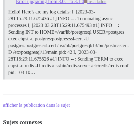
Error upgrading from 3.0.1 to 3.1.0
Installation
Hello! Here’s are my log details: I, [2023-03-
28T15:29:11.675436 #1] INFO -- : Terminating async
processes I, [2023-03-28T15:29:11.675493 #1] INFO -- :
Sending INT to HOME=/var/lib/postgresql USER=postgres
exec chpst -u postgres:postgres:ssl-cert -U
postgres:postgres:ssl-cert /usr/lib/postgresql/13/bin/postmaster -
D /etc/postgresql/13/main pid: 42 I, [2023-03-
28T15:29:11.675526 #1] INFO -- : Sending TERM to exec
chpst -u redis -U redis /usr/bin/redis-server /etc/redis/redis.conf
pid: 103 10…
afficher la publication dans le sujet
Sujets connexes