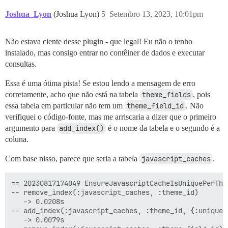
Joshua_Lyon
(Joshua Lyon)
5
Setembro 13, 2023, 10:01pm
Não estava ciente desse plugin - que legal! Eu não o tenho
instalado, mas consigo entrar no contêiner de dados e executar
consultas.
Essa é uma ótima pista! Se estou lendo a mensagem de erro
corretamente, acho que não está na tabela
theme_fields
, pois
essa tabela em particular não tem um
theme_field_id
. Não
verifiquei o código-fonte, mas me arriscaria a dizer que o primeiro
argumento para
add_index()
é o nome da tabela e o segundo é a
coluna.
Com base nisso, parece que seria a tabela
javascript_caches
.
== 20230817174049 EnsureJavascriptCacheIsUniquePerThe
-- remove_index(:javascript_caches, :theme_id)

   -> 0.0208s

-- add_index(:javascript_caches, :theme_id, {:unique=>
   -> 0.0079s
