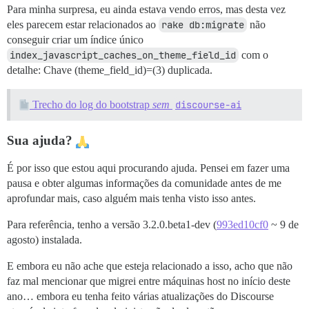
Para minha surpresa, eu ainda estava vendo erros, mas desta vez
eles parecem estar relacionados ao
rake db:migrate
não
conseguir criar um índice único
index_javascript_caches_on_theme_field_id
com o
detalhe: Chave (theme_field_id)=(3) duplicada.
Trecho do log do bootstrap
sem
discourse-ai
Sua ajuda?
É por isso que estou aqui procurando ajuda. Pensei em fazer uma
pausa e obter algumas informações da comunidade antes de me
aprofundar mais, caso alguém mais tenha visto isso antes.
Para referência, tenho a versão 3.2.0.beta1-dev (
993ed10cf0
~ 9 de
agosto) instalada.
E embora eu não ache que esteja relacionado a isso, acho que não
faz mal mencionar que migrei entre máquinas host no início deste
ano… embora eu tenha feito várias atualizações do Discourse