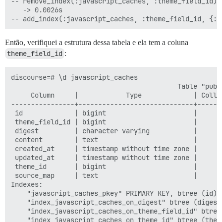
-- remove_index(:javascript_caches, :theme_field_id)

   -> 0.0026s

Então, verifiquei a estrutura dessa tabela e ela tem a coluna
theme_field_id
:
discourse=# \d javascript_caches

                                          Table "publ
     Column     |            Type             | Colla
----------------+-----------------------------+------
 id             | bigint                      |      
 theme_field_id | bigint                      |       
 digest         | character varying           |       
 content        | text                        |       
 created_at     | timestamp without time zone |       
 updated_at     | timestamp without time zone |       
 theme_id       | bigint                      |       
 source_map     | text                        |       
Indexes:

    "javascript_caches_pkey" PRIMARY KEY, btree (id)

    "index_javascript_caches_on_digest" btree (digest)
    "index_javascript_caches_on_theme_field_id" btree 
    "index_javascript_caches_on_theme_id" btree (theme