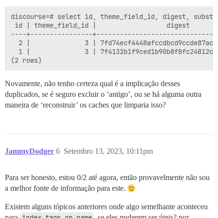
discourse=# select id, theme_field_id, digest, substr
 id | theme_field_id |                  digest       
----+----------------+-------------------------------
  2 |              3 | 7fd74ecf4448afccdbcd9ccde87acd
  1 |              3 | 7f4132b1f9ced1b90b8f8fc24812cc
Novamente, não tenho certeza qual é a implicação desses
duplicados, se é seguro excluir o ‘antigo’, ou se há alguma outra
maneira de ‘reconstruir’ os caches que limparia isso?
JammyDodger
6
Setembro 13, 2023, 10:11pm
Para ser honesto, estou 0/2 até agora, então provavelmente não sou
a melhor fonte de informação para este.
Existem alguns tópicos anteriores onde algo semelhante aconteceu
para
index_tags_on_name
, se eles puderem ser úteis? por