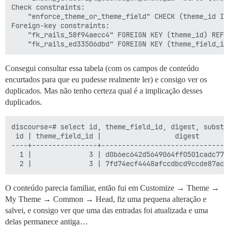
Check constraints:

    "enforce_theme_or_theme_field" CHECK (theme_id IS
Foreign-key constraints:

    "fk_rails_58f94aecc4" FOREIGN KEY (theme_id) REFE
Consegui consultar essa tabela (com os campos de conteúdo
encurtados para que eu pudesse realmente ler) e consigo ver os
duplicados. Mas não tenho certeza qual é a implicação desses
duplicados.
discourse=# select id, theme_field_id, digest, substr
 id | theme_field_id |                  digest       
----+----------------+-------------------------------
  1 |              3 | d0b6ec642d5649064ff0501cadc775
O conteúdo parecia familiar, então fui em Customize → Theme →
My Theme → Common → Head, fiz uma pequena alteração e
salvei, e consigo ver que uma das entradas foi atualizada e uma
delas permanece antiga…