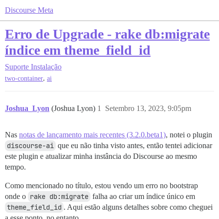
Discourse Meta
Erro de Upgrade - rake db:migrate
índice em theme_field_id
Suporte
Instalação
,
two-container
ai
Joshua_Lyon
(Joshua Lyon)
1
Setembro 13, 2023, 9:05pm
Nas
notas de lançamento mais recentes (3.2.0.beta1)
, notei o plugin
discourse-ai
que eu não tinha visto antes, então tentei adicionar
este plugin e atualizar minha instância do Discourse ao mesmo
tempo.
Como mencionado no título, estou vendo um erro no bootstrap
onde o
rake db:migrate
falha ao criar um índice único em
theme_field_id
. Aqui estão alguns detalhes sobre como cheguei
a esse ponto, no entanto…