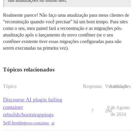
das atualizações no último ano,
Realmente parece! Não faço uma atualização para meus clientes de
“reconstrução quando você precisar” há um bom tempo. Para sites
como o seu, meu painel fará a reconstrução e as migrações pós-
atualização após o lançamento do novo contêiner (se o seu
contêiner existente tiver essas migrações configuradas para não
serem executadas na primeira vez).
Tópicos relacionados
Tópico
Respostas
Visualizações
Atividade
Discourse AI plugin failing
container
9 de Agosto
7
260
rebuilds/bootstrappings
de 2024
Self-hosting
two-container
,
ai