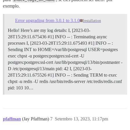
exemplo.
Error upgrading from 3.0.1 to 3.1.0
Installation
Hello! Here’s are my log details: I, [2023-03-
28T15:29:11.675436 #1] INFO -- : Terminating async
processes I, [2023-03-28T15:29:11.675493 #1] INFO -- :
Sending INT to HOME=/var/lib/postgresql USER=postgres
exec chpst -u postgres:postgres:ssl-cert -U
postgres:postgres:ssl-cert /usr/lib/postgresql/13/bin/postmaster -
D /etc/postgresql/13/main pid: 42 I, [2023-03-
28T15:29:11.675526 #1] INFO -- : Sending TERM to exec
chpst -u redis -U redis /usr/bin/redis-server /etc/redis/redis.conf
pid: 103 10…
pfaffman
(Jay Pfaffman)
7
Setembro 13, 2023, 11:17pm