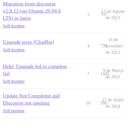
Migration from discourse
v2.8.13 (on Ubuntu 20.04.6
15 de Agosto
3
797
LTS) to latest
de 2023
Self-hosting
16 de
Upgrade error [ChatBot]
4
773
Novembro
Self-hosting
de 2023
Help! Upgrade led to complete
9 de Março
fail
7
1445
de 2021
Self-hosting
Update Not Completed and
17 de Junho
Discourse not opening
16
596
de 2024
Self-hosting