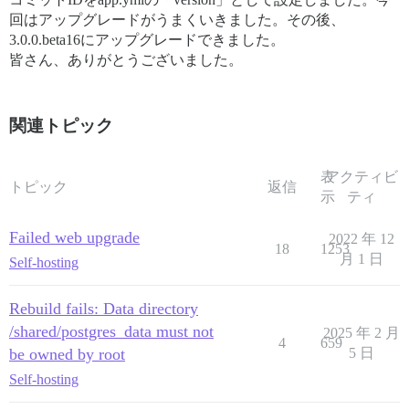
回はアップグレードがうまくいきました。その後、
3.0.0.beta16にアップグレードできました。
皆さん、ありがとうございました。
関連トピック
表
アクティビ
トピック
返信
示
ティ
Failed web upgrade
2022 年 12
18
1253
月 1 日
Self-hosting
Rebuild fails: Data directory
/shared/postgres_data must not
2025 年 2 月
4
659
be owned by root
5 日
Self-hosting