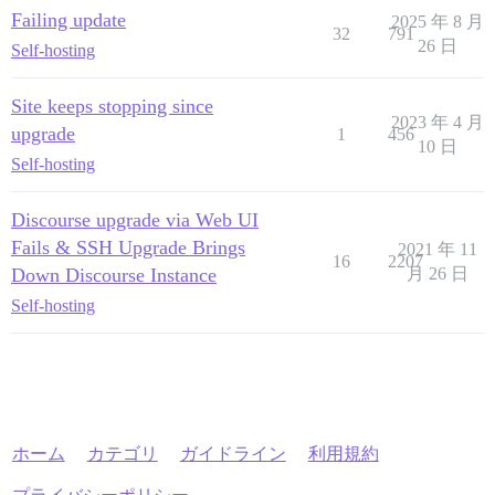
Failing update
2025 年 8 月
32
791
26 日
Self-hosting
Site keeps stopping since
2023 年 4 月
upgrade
1
456
10 日
Self-hosting
Discourse upgrade via Web UI
Fails & SSH Upgrade Brings
2021 年 11
16
2207
Down Discourse Instance
月 26 日
Self-hosting
ホーム
カテゴリ
ガイドライン
利用規約