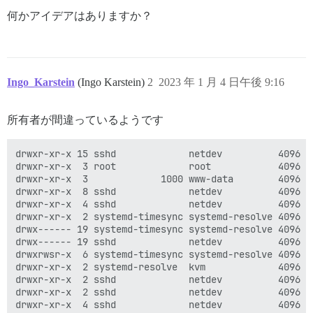
何かアイデアはありますか？
Ingo_Karstein
(Ingo Karstein)
2
2023 年 1 月 4 日午後 9:16
所有者が間違っているようです
drwxr-xr-x 15 sshd             netdev          4096 Ja
drwxr-xr-x  3 root             root            4096 Ja
drwxr-xr-x  3             1000 www-data        4096 J
drwxr-xr-x  8 sshd             netdev          4096 F
drwxr-xr-x  4 sshd             netdev          4096 Ja
drwxr-xr-x  2 systemd-timesync systemd-resolve 4096 J
drwx------ 19 systemd-timesync systemd-resolve 4096 J
drwx------ 19 sshd             netdev          4096 J
drwxrwsr-x  6 systemd-timesync systemd-resolve 4096 J
drwxr-xr-x  2 systemd-resolve  kvm             4096 J
drwxr-xr-x  2 sshd             netdev          4096 Ja
drwxr-xr-x  2 sshd             netdev          4096 J
drwxr-xr-x  4 sshd             netdev          4096 Ja