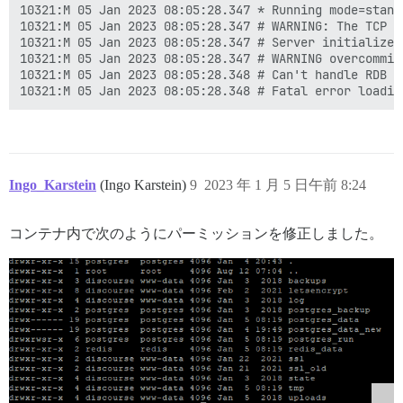
10321:M 05 Jan 2023 08:05:28.347 * Running mode=standa
10321:M 05 Jan 2023 08:05:28.347 # WARNING: The TCP b
10321:M 05 Jan 2023 08:05:28.347 # Server initialized

10321:M 05 Jan 2023 08:05:28.347 # WARNING overcommit
10321:M 05 Jan 2023 08:05:28.348 # Can't handle RDB fo
Ingo_Karstein
(Ingo Karstein)
9
2023 年 1 月 5 日午前 8:24
コンテナ内で次のようにパーミッションを修正しました。