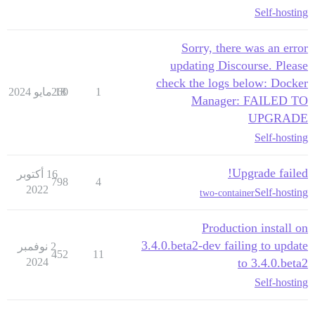
Self-hosting
Sorry, there was an error
updating Discourse. Please
check the logs below: Docker
1
18 مايو 2024
260
Manager: FAILED TO
UPGRADE
Self-hosting
Upgrade failed!
16 أكتوبر
798
4
2022
Self-hosting
two-container
Production install on
3.4.0.beta2-dev failing to update
2 نوفمبر
452
11
2024
to 3.4.0.beta2
Self-hosting