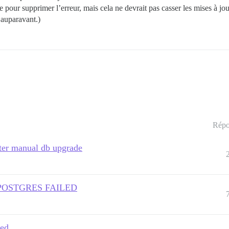
 pour supprimer l’erreur, mais cela ne devrait pas casser les mises à jou
 auparavant.)
Répo
fter manual db upgrade
F POSTGRES FAILED
led