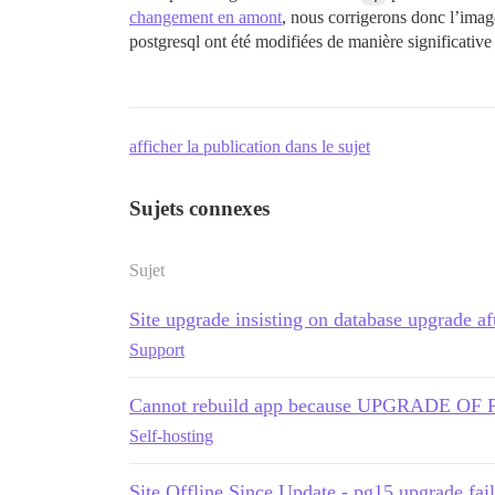
changement en amont
, nous corrigerons donc l’image
postgresql ont été modifiées de manière significative
afficher la publication dans le sujet
Sujets connexes
Sujet
Site upgrade insisting on database upgrade a
Support
Cannot rebuild app because UPGRADE O
Self-hosting
Site Offline Since Update - pg15 upgrade fai