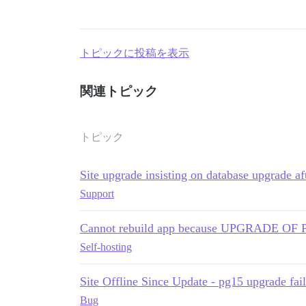
トピックに投稿を表示
関連トピック
トピック
Site upgrade insisting on database upgrade a
Support
Cannot rebuild app because UPGRADE O
Self-hosting
Site Offline Since Update - pg15 upgrade fai
Bug