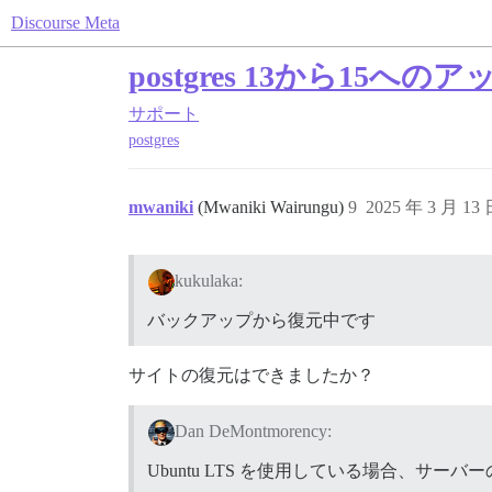
Discourse Meta
postgres 13から1
サポート
postgres
mwaniki
(Mwaniki Wairungu)
9
2025 年 3 月 13
kukulaka:
バックアップから復元中です
サイトの復元はできましたか？
Dan DeMontmorency:
Ubuntu LTS を使用している場合、サー