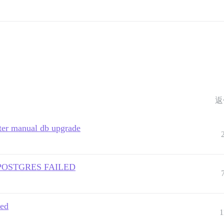
返
fter manual db upgrade
F POSTGRES FAILED
led
1