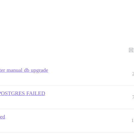
回
fter manual db upgrade
F POSTGRES FAILED
led
1