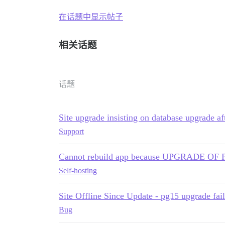
在话题中显示帖子
相关话题
话题
Site upgrade insisting on database upgrade a
Support
Cannot rebuild app because UPGRADE O
Self-hosting
Site Offline Since Update - pg15 upgrade fai
Bug