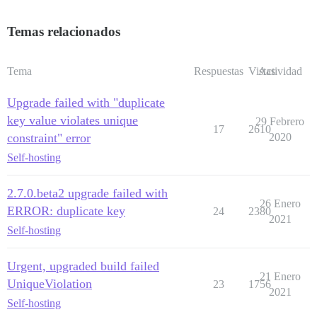
Temas relacionados
Tema
Respuestas
Vistas
Actividad
Upgrade failed with "duplicate
key value violates unique
29 Febrero
17
2610
constraint" error
2020
Self-hosting
2.7.0.beta2 upgrade failed with
26 Enero
ERROR: duplicate key
24
2380
2021
Self-hosting
Urgent, upgraded build failed
21 Enero
UniqueViolation
23
1756
2021
Self-hosting