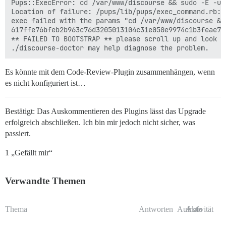
Pups::ExecError: cd /var/www/discourse && sudo -E -u 
Location of failure: /pups/lib/pups/exec_command.rb:11
exec failed with the params "cd /var/www/discourse &&
617ffe76bfeb2b963c76d3205013104c31e050e9974c1b3feae790
** FAILED TO BOOTSTRAP ** please scroll up and look f
Es könnte mit dem Code-Review-Plugin zusammenhängen, wenn
es nicht konfiguriert ist…
Bestätigt: Das Auskommentieren des Plugins lässt das Upgrade
erfolgreich abschließen. Ich bin mir jedoch nicht sicher, was
passiert.
1 „Gefällt mir“
Verwandte Themen
Thema
Antworten
Aufrufe
Aktivität