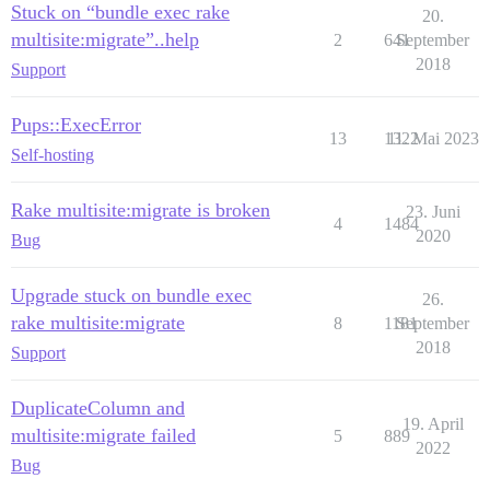
Stuck on “bundle exec rake
20.
multisite:migrate”..help
2
641
September
2018
Support
Pups::ExecError
13
1322
11. Mai 2023
Self-hosting
Rake multisite:migrate is broken
23. Juni
4
1484
2020
Bug
Upgrade stuck on bundle exec
26.
rake multisite:migrate
8
1181
September
2018
Support
DuplicateColumn and
19. April
multisite:migrate failed
5
889
2022
Bug