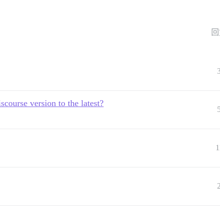
回
course version to the latest?
1