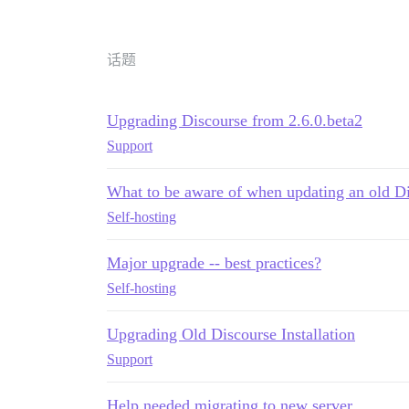
话题
Upgrading Discourse from 2.6.0.beta2
Support
What to be aware of when updating an old Dis
Self-hosting
Major upgrade -- best practices?
Self-hosting
Upgrading Old Discourse Installation
Support
Help needed migrating to new server