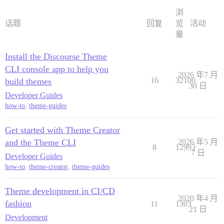
浏
话题
回复
览
活动
量
Install the Discourse Theme
CLI console app to help you
2026 年7 月
16
32100
build themes
30 日
Developer Guides
how-to
,
theme-guides
Get started with Theme Creator
and the Theme CLI
2026 年5 月
8
12993
7 日
Developer Guides
how-to
,
theme-creator
,
theme-guides
Theme development in CI/CD
2020 年4 月
fashion
11
1303
21 日
Development