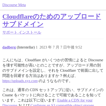
Discourse Meta
Cloudflareのためのアップロード
サブドメイン
サポート
インストール
dadberg
(Interstellar)
1
2023 年 7 月 7 日午後 9:52
こんにちは、Cloudflare がいくつかの苦情によると Discourse
を壊す可能性が高いとのことですが、アップロード用の別
のサブドメインを設定し、それを Cloudflare で前面に出して
問題を回避する方法はありますか？例えば、
https://uploads.xyz.com
のようなものです。
これは、通常の CDN セットアップに従い、サブドメインの
Cname をバケットに向けることで可能であることを知って
います。これは以下に従います:
Enable a CDN for your
Discourse
および
Configure an S3 compatible object storage