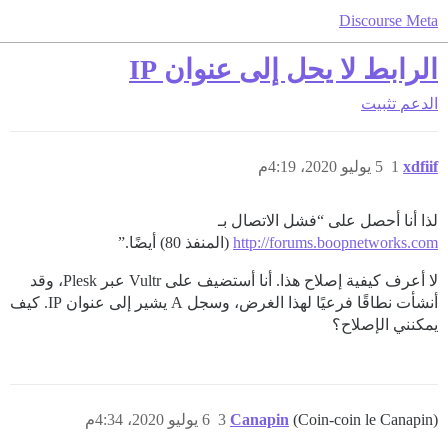
Discourse Meta
الرابط لا يحل إلى عنوان IP
الدعم
تثبيت
xdfiif
1
5 يوليو 2020، 4:19م
لذا أنا أحصل على “فشل الاتصال بـ
http://forums.boopnetworks.com
(المنفذ 80) أيضًا.”
لا أعرف كيفية إصلاح هذا. أنا أستضيف على Vultr عبر Plesk، وقد
أنشأت نطاقًا فرعيًا لهذا الغرض، وسجل A يشير إلى عنوان IP. كيف
يمكنني الإصلاح؟
(Coin-coin le Canapin)
Canapin
3
6 يوليو 2020، 4:34م