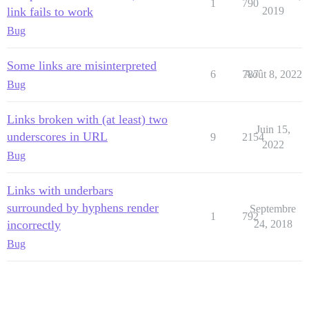
1
790
link fails to work
2019
Bug
Some links are misinterpreted
6
787
Août 8, 2022
Bug
Links broken with (at least) two
Juin 15,
underscores in URL
9
2154
2022
Bug
Links with underbars
surrounded by hyphens render
Septembre
1
792
incorrectly
24, 2018
Bug