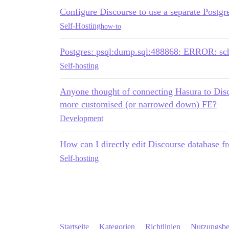
Configure Discourse to use a separate Postg
Self-Hosting
how-to
Postgres: psql:dump.sql:488868: ERROR: sch
Self-hosting
Anyone thought of connecting Hasura to Disco
more customised (or narrowed down) FE?
Development
How can I directly edit Discourse database 
Self-hosting
Startseite
Kategorien
Richtlinien
Nutzungsb