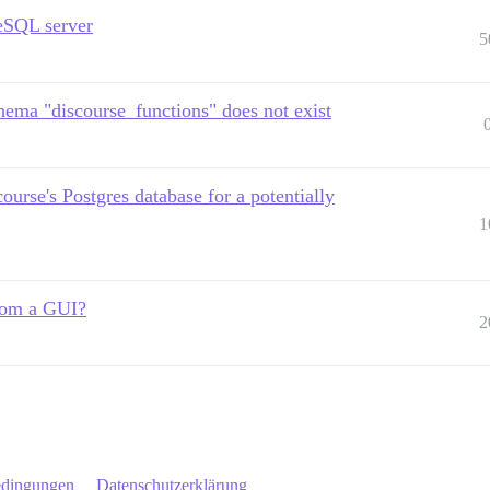
reSQL server
5
ema "discourse_functions" does not exist
urse's Postgres database for a potentially
1
from a GUI?
2
edingungen
Datenschutzerklärung