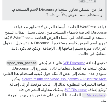
jakelunniss:
هل من الممكن تجاوز استخدام Discourse لاسم المستخدم،
واستخدام اسم العرض بدلاً من ذلك؟
قواعد WordPress الخاصة بأسماء العرض لا تتطابق مع قواعد
Discourse الخاصة بأسماء المستخدمين؛ فعلى سبيل المثال، يُسمح
باستخدام المسافات في أسماء العرض الخاصة بـ WordPress. لا يُعد
تمرير اسم العرض كاسم مستخدم لـ Discourse عند تسجيل الدخول
عبر SSO ميزة سيتم إضافتها إلى الإضافة، ولكن قد يكون ذلك
منطقيًا في حالتك.
تحتوي إضافة
WP Discourse
على فلتر يُدعى
wpdc_sso_params
يمكن استخدامه لتعديل معلمات SSO الممررة إلى Discourse.
ستؤدي هذه البحث إلى بعض الأمثلة حول كيفية استخدام هذا الفلتر:
Search results for 'wpdc_sso_params' - Discourse Meta
. يمكن
إضافة التغييرات المطلوبة لذلك إلى قالب موقعك أو إلى إضافة
تُوسّع إضافة
WP Discourse
. يمكنك محاولة النشر في فئة
الخاصة بنا للعثور على شخص يقوم بهذه المهمة
Marketplace
لك.