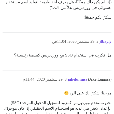
(إذا لم يكن ذلك ممكنًا، هل يعرف أحد طريقة لتوليد اسم مستخدم
عشوائي في ووردبريس بدلاً من ذلك؟)
شكرًا لكم جميعًا!
jtbayly
2
29 سبتمبر 2020، 11:04ص
هل فكرت في استخدام SSO مع ووردبريس كمنصة رئيسية؟
(Jake Lunniss)
jakelunniss
3
29 سبتمبر 2020، 11:44م
مرحبًا! شكرًا لك على الرد
نحن نستخدم ووردبريس كمزود لتسجيل الدخول الموحد (SSO).
الإعداد الافتراضي لديه هو استخدام الاسم الحقيقي إذا كان موجودًا،
لذا فهو يتجاهل اسم العرض عندما يوجد اسم حقيقي (وهو ما يحدث