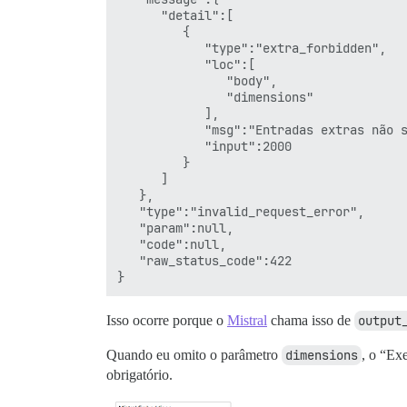
      "detail":[

         {

            "type":"extra_forbidden",

            "loc":[

               "body",

               "dimensions"

            ],

            "msg":"Entradas extras não s
            "input":2000

         }

      ]

   },

   "type":"invalid_request_error",

   "param":null,

   "code":null,

   "raw_status_code":422

Isso ocorre porque o
Mistral
chama isso de
output
Quando eu omito o parâmetro
dimensions
, o “Ex
obrigatório.