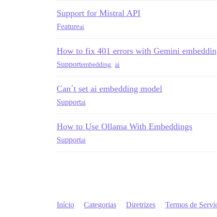
Support for Mistral API
Feature
ai
How to fix 401 errors with Gemini embeddin
Support
embedding
,
ai
Can´t set ai embedding model
Support
ai
How to Use Ollama With Embeddings
Support
ai
Início
Categorias
Diretrizes
Termos de Servi