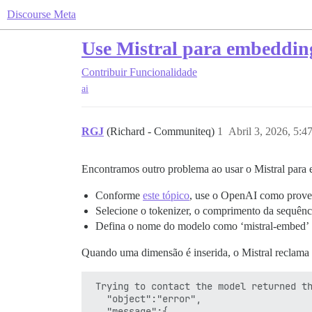
Discourse Meta
Use Mistral para embeddin
Contribuir
Funcionalidade
ai
RGJ
(Richard - Communiteq)
1
Abril 3, 2026, 5:4
Encontramos outro problema ao usar o Mistral para
Conforme
este tópico
, use o OpenAI como prove
Selecione o tokenizer, o comprimento da sequênci
Defina o nome do modelo como ‘mistral-embed’
Quando uma dimensão é inserida, o Mistral reclama 
 Trying to contact the model returned th
   "object":"error",

   "message":{
