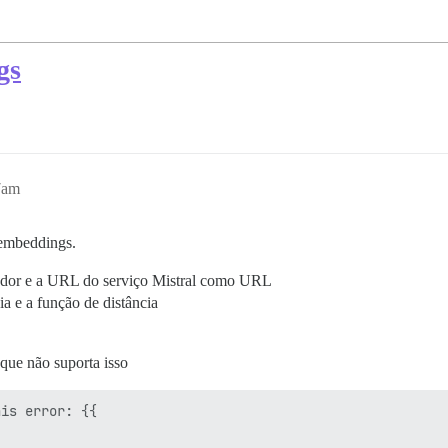
gs
7am
 embeddings.
dor e a URL do serviço Mistral como URL
a e a função de distância
que não suporta isso
is error: {{
