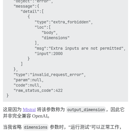
   "object":"error",

   "message":{

      "detail":[

         {

            "type":"extra_forbidden",

            "loc":[

               "body",

               "dimensions"

            ],

            "msg":"Extra inputs are not permitted",

            "input":2000

         }

      ]

   },

   "type":"invalid_request_error",

   "param":null,

   "code":null,

   "raw_status_code":422

这是因为
Mistral
将该参数称为
output_dimension
，因此它
并非完全兼容 OpenAI。
当我省略
dimensions
参数时，“运行测试”可以正常工作，