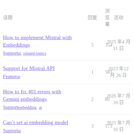
浏
话题
回复
览
活动
量
How to implement Mistral with
2025 年4 月
Embeddings
5
354
11 日
Support
ai
,
related-topics
Support for Mistral API
2023 年12
1
583
月 26 日
Feature
ai
How to fix 401 errors with
2026 年7 月
Gemini embeddings
2
80
16 日
Support
embedding
,
ai
Can´t set ai embedding model
2025 年7 月
3
173
16 日
Support
ai