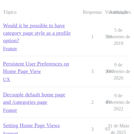
Tópico
Respostas
Visualizações
Atividade
Would it be possible to have
5 de
category page style as a profile
1
516
Fevereiro de
option?
2019
Feature
Persistent User Preferences on
9 de
Home Page View
3
1005
Fevereiro de
2020
UX
Decouple default home page
9 de
and /categories page
2
491
Fevereiro de
2022
Feature
Setting Home Page Views
31 de Maio
3
93
de 2025
Support