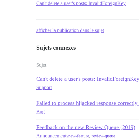
Can't delete a user's posts: InvalidForeignKey
afficher la publication dans le sujet
Sujets connexes
Sujet
Can't delete a user's posts: InvalidForeignKe
Support
Failed to process hijacked response correctly 
Bug
Feedback on the new Review Queue (2019)
Announcements
new-feature
,
review-queue