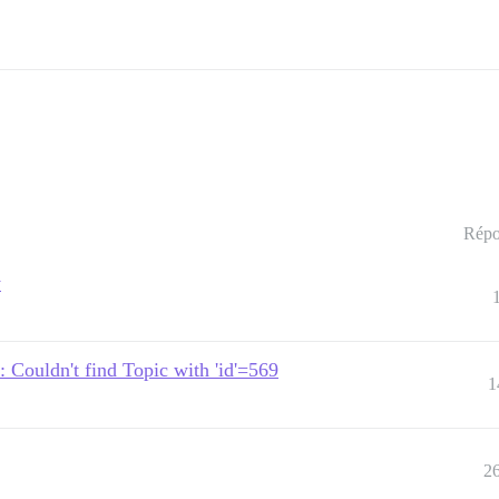
Répo
y
: Couldn't find Topic with 'id'=569
1
2