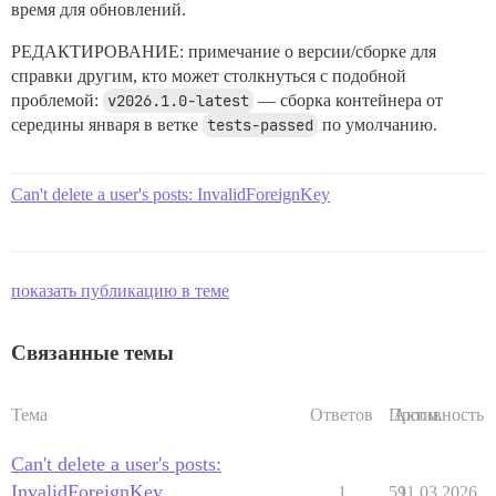
время для обновлений.
РЕДАКТИРОВАНИЕ: примечание о версии/сборке для
справки другим, кто может столкнуться с подобной
проблемой:
v2026.1.0-latest
— сборка контейнера от
середины января в ветке
tests-passed
по умолчанию.
Can't delete a user's posts: InvalidForeignKey
показать публикацию в теме
Связанные темы
Тема
Ответов
Просм.
Активность
Can't delete a user's posts:
InvalidForeignKey
1
59
11.03.2026