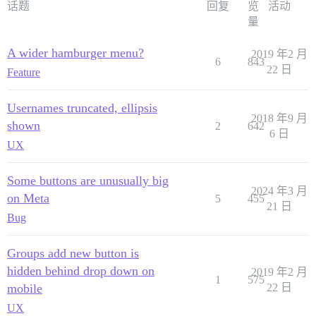
话题
回复
览
活动
量
A wider hamburger menu?
2019 年2 月
6
843
22 日
Feature
Usernames truncated, ellipsis
2018 年9 月
shown
2
642
6 日
UX
Some buttons are unusually big
2024 年3 月
on Meta
5
455
21 日
Bug
Groups add new button is
hidden behind drop down on
2019 年2 月
1
575
mobile
22 日
UX