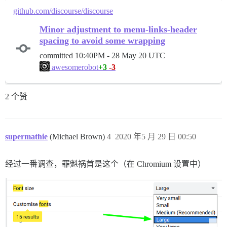
github.com/discourse/discourse
Minor adjustment to menu-links-header
spacing to avoid some wrapping
committed
10:40PM - 28 May 20 UTC
+3
-3
awesomerobot
2 个赞
supermathie
(Michael Brown)
4
2020 年5 月 29 日 00:50
经过一番调查，罪魁祸首是这个（在 Chromium 设置中）