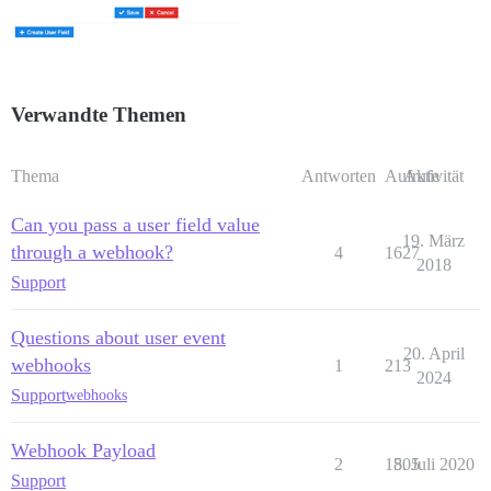
Verwandte Themen
Thema
Antworten
Aufrufe
Aktivität
Can you pass a user field value
19. März
through a webhook?
4
1627
2018
Support
Questions about user event
20. April
webhooks
1
213
2024
Support
webhooks
Webhook Payload
2
1505
8. Juli 2020
Support