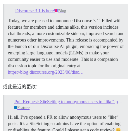
Discourse 3.1 is here!
Blog
Today, we are pleased to announce Discourse 3.1! Filled with
features for members and admins alike, this version includes
chat threads, a more customizable sidebar, improved search and
numerous other improvements. This release is accompanied by
the launch of our Discourse AI plugin, embracing the power of
emerging large language models (LLMs) to make your
community easier to use and moderate. This is a companion
discussion topic for the original entry at
https://blog.discourse.org/2023/08/disc…
或此最近的更改：
Pull Request: SiteSetting to anonymous users to "like" posts
Feature
Hi all, I’ve opened a PR to allow anonymous users to “like”
posts. It’s a SiteSetting so admins have the option of enabling
or disabling the feature. Could I please get a code review?