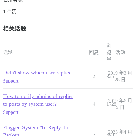
请求有关。
1 个赞
相关话题
浏
话题
回复
览
活动
量
Didn't show which user replied
2019 年3 月
2
825
28 日
Support
How to notify admins of replies
2019 年6 月
to posts by system user?
4
1728
5 日
Support
Flagged System "In Reply To"
2023 年4 月
Broken
2
498