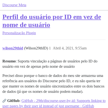
Discourse Meta
Perfil do usuário por ID em vez de
nome de usuário
Personalização
Plugin
wilson29thid
(Wilson29thID)
1
Abril 4, 2021, 9:55am
Resumo
: Suporta vinculação a páginas de usuários pelo ID do
usuário em vez de apenas pelo nome de usuário
Precisei disso porque o banco de dados do meu site armazena uma
referência aos usuários do Discourse pelo ID, e eu não queria ter
que manter os nomes de usuário sincronizados entre os dois bancos
de dados (já que os nomes de usuário podem mudar).
GitHub
:
GitHub - 29th/discourse-user-by-id: Supports linking to
user pages by their user id instead of just username · GitHub