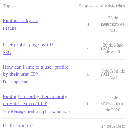
Tópico
Respostas
Visualizações
Atividade
28 de
Find users by ID
1
1346
Setembro de
Feature
2017
User profile page by id?
26 de Maio
4
1671
de 2019
SSO
How can I link to a user profile
3 de Abril de
by their user ID?
5
2031
2021
Development
Finding a user by their identity
10 de
provider 'external ID'
0
3152
Novembro
de 2020
Site Management
rest-api
,
how-to
,
users
Redirect u/ to /
14 de Agosto