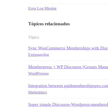
Error Log Missing
Tópicos relacionados
Tópico
Sync WooCommerce Memberships with Disc
Extras
pavilion
Memberpress + WP Discourse (Groups Mana
WordPress
sso
Integration between paidmembershipspro.co
Marketplace
Super simple Discourse-Wordpress-membershi