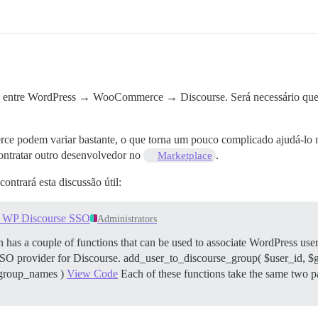
ros entre WordPress → WooCommerce → Discourse. Será necessário que
podem variar bastante, o que torna um pouco complicado ajudá-lo ne
ontratar outro desenvolvedor no
.
Marketplace
ontrará esta discussão útil:
h WP Discourse SSO
Administrators
 has a couple of functions that can be used to associate WordPress use
e SSO provider for Discourse. add_user_to_discourse_group( $user_id,
$group_names )
View Code
Each of these functions take the same two p