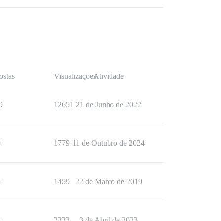
ostas
Visualizações
Atividade
9
12651
21 de Junho de 2022
8
1779
11 de Outubro de 2024
3
1459
22 de Março de 2019
2
2333
3 de Abril de 2023