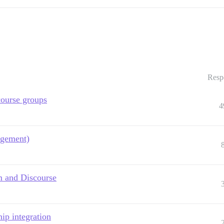
Resp
ourse groups
4
gement)
m and Discourse
p integration