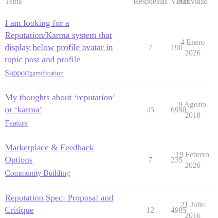
Tema
Respuestas
Vistas
Actividad
I am looking for a
Reputation/Karma system that
4 Enero
display below profile avatar in
7
190
2026
topic post and profile
Support
gamification
My thoughts about ‘reputation’
9 Agosto
or ‘karma’
45
6990
2018
Feature
Marketplace & Feedback
19 Febrero
Options
7
235
2026
Community Building
Reputation Spec: Proposal and
21 Julio
Critique
12
4985
2016