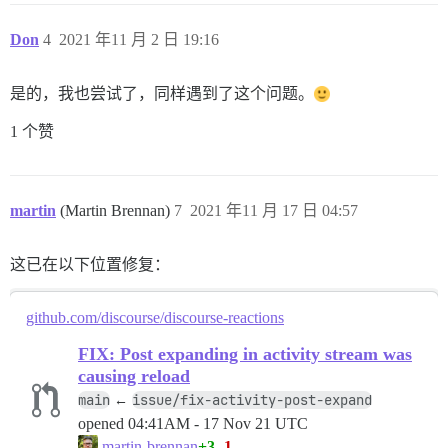
Don
4
2021 年11 月 2 日 19:16
是的，我也尝试了，同样遇到了这个问题。
1 个赞
martin
(Martin Brennan)
7
2021 年11 月 17 日 04:57
这已在以下位置修复：
github.com/discourse/discourse-reactions
FIX: Post expanding in activity stream was
causing reload
main
issue/fix-activity-post-expand
←
opened
04:41AM - 17 Nov 21 UTC
+3
-1
martin-brennan