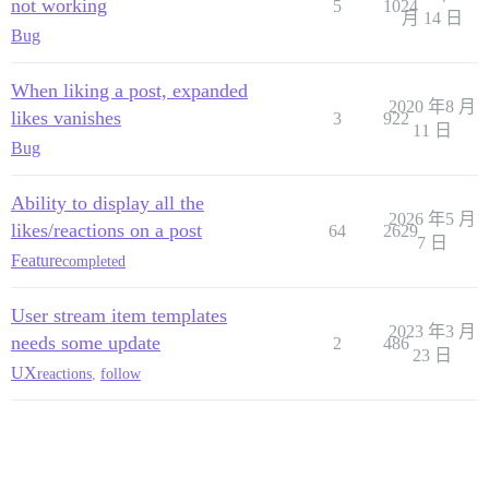
not working
5
1024
月 14 日
Bug
When liking a post, expanded
2020 年8 月
likes vanishes
3
922
11 日
Bug
Ability to display all the
2026 年5 月
likes/reactions on a post
64
2629
7 日
Feature
completed
User stream item templates
2023 年3 月
needs some update
2
486
23 日
UX
reactions
,
follow