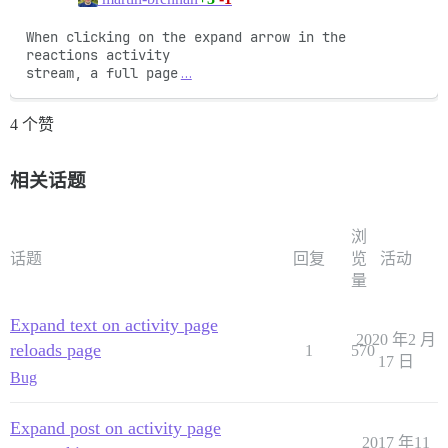
When clicking on the expand arrow in the 
reactions activity

stream, a full page
…
4 个赞
相关话题
浏
话题
回复
览
活动
量
Expand text on activity page
2020 年2 月
reloads page
1
570
17 日
Bug
Expand post on activity page
2017 年11