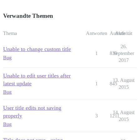
Verwandte Themen
Thema
Antworten
Aufrufe
Aktivität
26.
Unable to change custom title
1
839
September
Bug
2017
Unable to edit user titles after
13. August
latest update
1
845
2015
Bug
User title edits not saving
14. August
properly
3
1211
2015
Bug
Title does not save - using