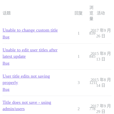
浏
话题
回复
览
活动
量
Unable to change custom title
2017 年9 月
1
839
26 日
Bug
Unable to edit user titles after
2015 年8 月
latest update
1
845
13 日
Bug
User title edits not saving
2015 年8 月
properly
3
1211
14 日
Bug
Title does not save - using
2017 年9 月
admin/users
2
778
29 日