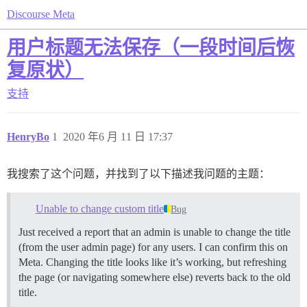
Discourse Meta
用户标题无法保存（一段时间后恢
复原状）
支持
HenryBo
1
2020 年6 月 11 日 17:37
我搜索了这个问题，并找到了以下描述我问题的主题：
Unable to change custom title
Bug
Just received a report that an admin is unable to change the title
(from the user admin page) for any users. I can confirm this on
Meta. Changing the title looks like it’s working, but refreshing
the page (or navigating somewhere else) reverts back to the old
title.