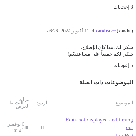
8 إعجابات
(xandra)
xandra.cc
4
11 أكتوبر 2024، 6:26م
شكرا لك! هذا كان الإصلاح.
شكرا لكم جميعاً على مساعدتكم!
5 إعجابات
الموضوعات ذات الصلة
مرات
الموضوع
الردود
النشاط
العرض
Edits not displayed and timing
6 نوفمبر
out
388
11
2024
vendor/bundle/ruby/3.3.0/bin/unicorn:25:in `<main>'

Bug
fixed