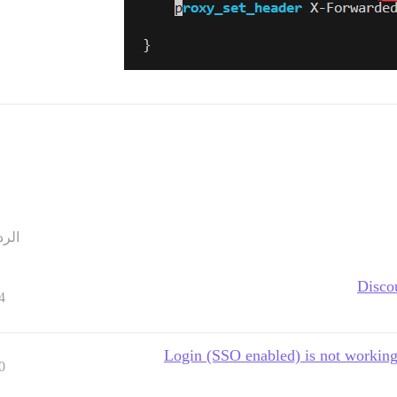
الرد
Disco
4
Login (SSO enabled) is not working
0