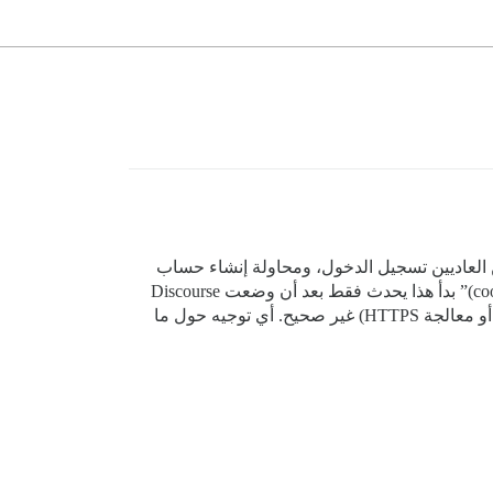
ستخدمين العاديين تسجيل الدخول، ومحاولة إنشاء حساب
جديد تعطي الرسالة: “لا يمكننا اكتشاف ما إذا كان قد تم إنشاء حسابك، يرجى التأكد من تمكين ملفات تعريف الارتباط (cookies)” بدأ هذا يحدث فقط بعد أن وضعت Discourse
خلف Nginx، لذلك أفترض أن شيئًا ما في إعدادات الوكيل (proxy configuration) الخاصة بي (على الأرجح الرؤوس (headers) أو معالجة HTTPS) غير صحيح. أي توجيه حول ما