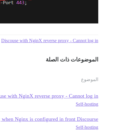
Discouse with NginX reverse proxy - Cannot log in
الموضوعات ذات الصلة
الموضوع
use with NginX reverse proxy - Cannot log in
Self-hosting
 when Nginx is configured in front Discourse
Self-hosting