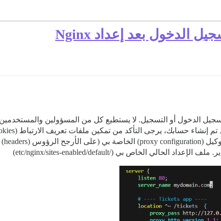
الدخول بعد إعداد Nginx
مكان المستخدمين تسجيل الدخول أو التسجيل. لا يستطيع كل من المسؤولين والم
ي الخاص بي (/etc/nginx/sites-enabled/default)