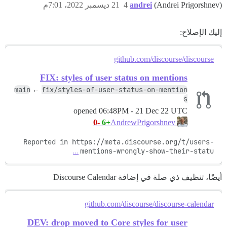
(Andrei Prigorshnev)
andrei
4
21 ديسمبر 2022، 7:01م
إليك الإصلاح:
github.com/discourse/discourse
FIX: styles of user status on mentions
main
fix/styles-of-user-status-on-mention
←
s
opened
06:48PM - 21 Dec 22 UTC
-0
+6
AndrewPrigorshnev
Reported in https://meta.discourse.org/t/users-
…
mentions-wrongly-show-their-statu
أيضًا، تنظيف ذي صلة في إضافة Discourse Calendar
github.com/discourse/discourse-calendar
DEV: drop moved to Core styles for user