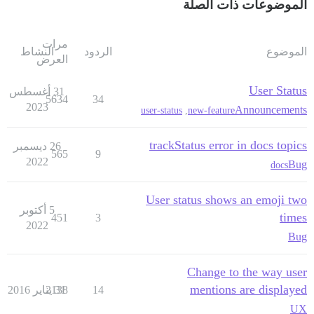
الموضوعات ذات الصلة
مرات
الموضوع
الردود
النشاط
العرض
User Status
31 أغسطس
5634
34
2023
Announcements
user-status
,
new-feature
trackStatus error in docs topics
26 ديسمبر
565
9
2022
Bug
docs
User status shows an emoji two
5 أكتوبر
times
451
3
2022
Bug
Change to the way user
mentions are displayed
14
31 يناير 2016
2138
UX