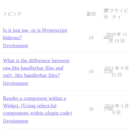
表
アクティビ
トピック
返信
示
ティ
Is it just me, or is Hyperscript
2019 年 11
hideous?
24
4493
月 19 日
Development
What is the difference between
raw.hbs handlerbar files and
2021 年 9 月
10
2526
only .hbs handlerbar files?
22 日
Development
Render a component within a
Widget. (Using select-kit
2024 年 3 月
29
3788
components within plugin code)
6 日
Development