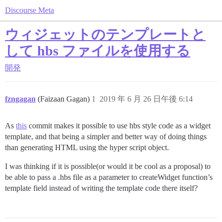
Discourse Meta
ウィジェットのテンプレートと
して hbs ファイルを使用する
開発
fzngagan
(Faizaan Gagan)
1
2019 年 6 月 26 日午後 6:14
As
this
commit makes it possible to use hbs style code as a widget
template, and that being a simpler and better way of doing things
than generating HTML using the hyper script object.
I was thinking if it is possible(or would it be cool as a proposal) to
be able to pass a .hbs file as a parameter to createWidget function’s
template field instead of writing the template code there itself?