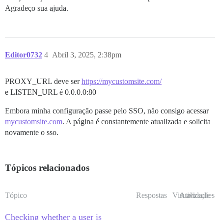
Agradeço sua ajuda.
Editor0732
4
Abril 3, 2025, 2:38pm
PROXY_URL deve ser
https://mycustomsite.com/
e LISTEN_URL é 0.0.0.0:80
Embora minha configuração passe pelo SSO, não consigo acessar
mycustomsite.com
. A página é constantemente atualizada e solicita
novamente o sso.
Tópicos relacionados
Tópico
Respostas
Visualizações
Atividade
Checking whether a user is