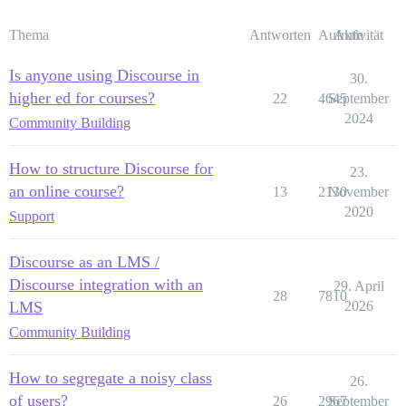
Thema
Antworten
Aufrufe
Aktivität
Is anyone using Discourse in
30.
higher ed for courses?
22
4645
September
2024
Community Building
How to structure Discourse for
23.
an online course?
13
2130
November
2020
Support
Discourse as an LMS /
Discourse integration with an
29. April
28
7810
LMS
2026
Community Building
How to segregate a noisy class
26.
of users?
26
2967
September