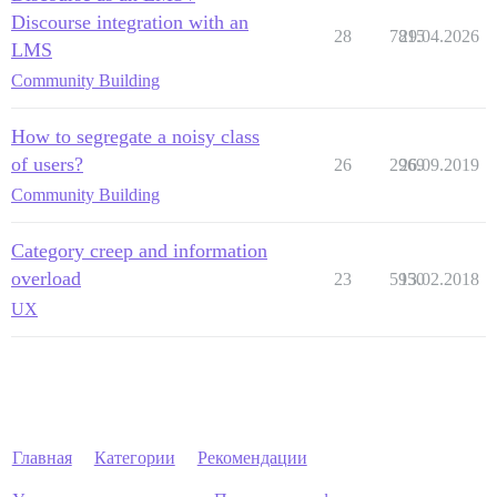
Discourse integration with an
28
7815
29.04.2026
LMS
Community Building
How to segregate a noisy class
of users?
26
2969
26.09.2019
Community Building
Category creep and information
overload
23
5950
13.02.2018
UX
Главная
Категории
Рекомендации