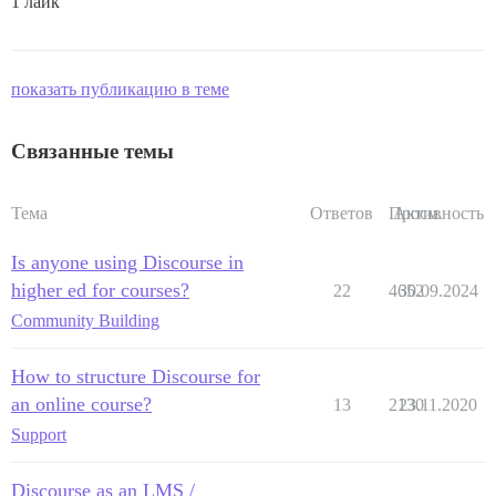
1 лайк
показать публикацию в теме
Связанные темы
Тема
Ответов
Просм.
Активность
Is anyone using Discourse in
higher ed for courses?
22
4652
30.09.2024
Community Building
How to structure Discourse for
an online course?
13
2130
23.11.2020
Support
Discourse as an LMS /