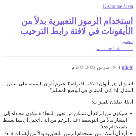
Discourse Meta
استخدام الرموز التعبيرية بدلاً من
الأيقونات في لافتة رابط الترحيب
مطور
welcome-link-banner
mk0r
1
19 مارس 2022، 5:02م
السؤال: هل ألوان اللافتة افتراضيًا تحترم ألوان السمة، على سبيل
المثال، إذا كان المنتدى في الوضع المظلم؟
أيضًا، طلبان للميزات:
سيكون من الرائع أن نتمكن من تغيير المحاذاة لتكون محاذاة إلى
اليسار بدلاً من التوسيط (على الرغم من أنني أتخيل أن هذا بسيط
باستخدام css)
أود أن أتمكن من استخدام الرموز التعبيرية بدلاً من أيقونات Font