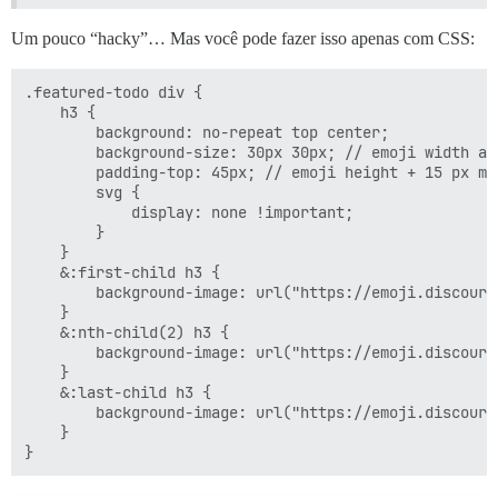
Um pouco “hacky”… Mas você pode fazer isso apenas com CSS:
.featured-todo div {

    h3 {

        background: no-repeat top center;

        background-size: 30px 30px; // emoji width and
        padding-top: 45px; // emoji height + 15 px mar
        svg {

            display: none !important;

        }

    }

    &:first-child h3 {

        background-image: url("https://emoji.discours
    }

    &:nth-child(2) h3 {

        background-image: url("https://emoji.discours
    }

    &:last-child h3 {

        background-image: url("https://emoji.discours
    }
