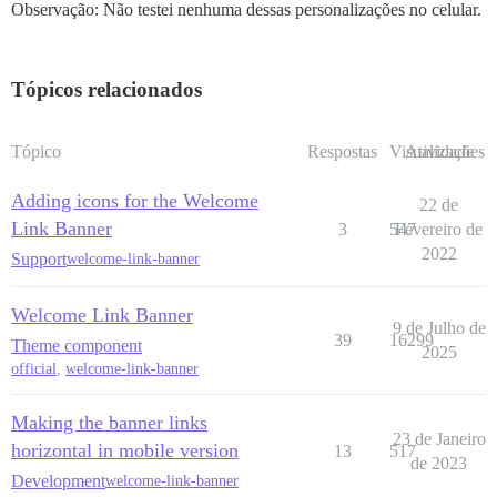
Observação: Não testei nenhuma dessas personalizações no celular.
Tópicos relacionados
Tópico
Respostas
Visualizações
Atividade
Adding icons for the Welcome
22 de
Link Banner
3
547
Fevereiro de
2022
Support
welcome-link-banner
Welcome Link Banner
9 de Julho de
39
16299
Theme component
2025
official
,
welcome-link-banner
Making the banner links
23 de Janeiro
horizontal in mobile version
13
517
de 2023
Development
welcome-link-banner