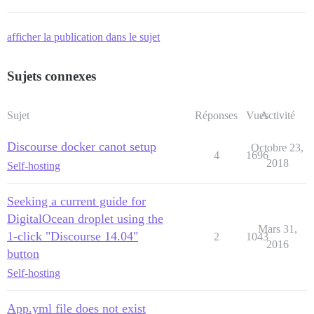
afficher la publication dans le sujet
Sujets connexes
Sujet
Réponses
Vues
Activité
Discourse docker canot setup
Octobre 23,
4
1696
2018
Self-hosting
Seeking a current guide for
DigitalOcean droplet using the
Mars 31,
1-click "Discourse 14.04"
2
1043
2016
button
Self-hosting
App.yml file does not exist