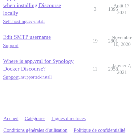
when installing Discourse
Août 17,
3
1395
locally
2021
Self-hosting
dev-install
Edit SMTP username
Novembre
19
2801
16, 2020
Support
Where is app.yml for Synology
Janvier 7,
Docker Discourse?
11
2958
2021
Support
unsupported-install
Accueil
Catégories
Lignes directrices
Conditions générales d'utilisation
Politique de confidentialité