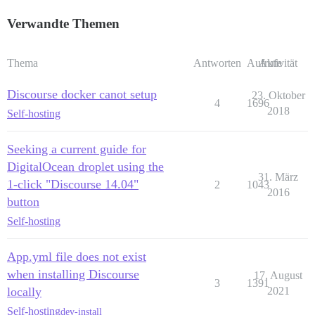
Verwandte Themen
Thema
Antworten
Aufrufe
Aktivität
Discourse docker canot setup
23. Oktober
4
1696
2018
Self-hosting
Seeking a current guide for
DigitalOcean droplet using the
31. März
1-click "Discourse 14.04"
2
1043
2016
button
Self-hosting
App.yml file does not exist
when installing Discourse
17. August
3
1391
locally
2021
Self-hosting
dev-install