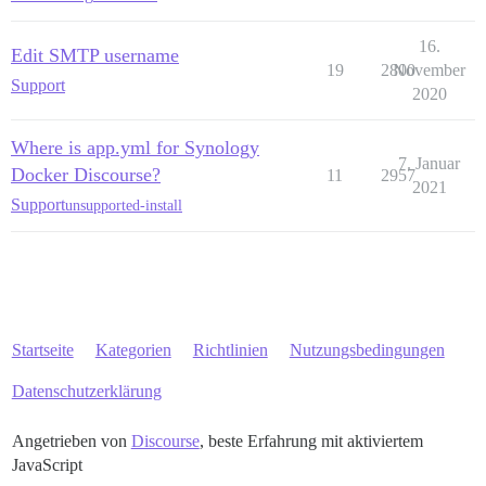
16.
Edit SMTP username
19
2800
November
Support
2020
Where is app.yml for Synology
7. Januar
Docker Discourse?
11
2957
2021
Support
unsupported-install
Startseite
Kategorien
Richtlinien
Nutzungsbedingungen
Datenschutzerklärung
Angetrieben von
Discourse
, beste Erfahrung mit aktiviertem
JavaScript