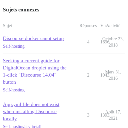
Sujets connexes
Sujet
Réponses
Vues
Activité
Discourse docker canot setup
Octobre 23,
4
1696
2018
Self-hosting
Seeking a current guide for
DigitalOcean droplet using the
Mars 31,
1-click "Discourse 14.04"
2
1043
2016
button
Self-hosting
App.yml file does not exist
when installing Discourse
Août 17,
3
1393
locally
2021
Self-hosting
dev-install