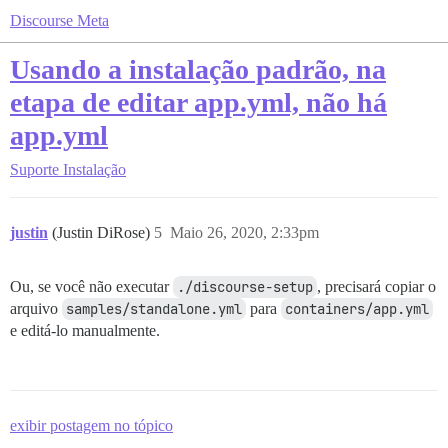
Discourse Meta
Usando a instalação padrão, na
etapa de editar app.yml, não há
app.yml
Suporte
Instalação
justin
(Justin DiRose)
5
Maio 26, 2020, 2:33pm
Ou, se você não executar
./discourse-setup
, precisará copiar o
arquivo
samples/standalone.yml
para
containers/app.yml
e editá-lo manualmente.
exibir postagem no tópico