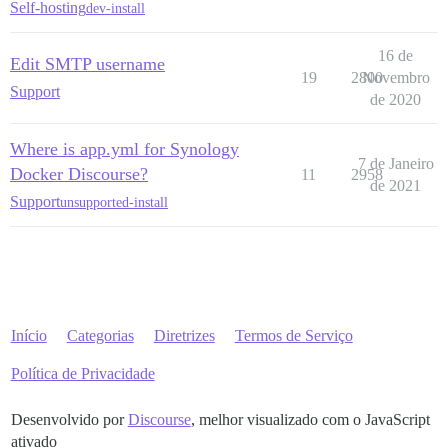
Self-hosting
dev-install
16 de
Edit SMTP username
19
2800
Novembro
Support
de 2020
Where is app.yml for Synology
7 de Janeiro
Docker Discourse?
11
2958
de 2021
Support
unsupported-install
Início
Categorias
Diretrizes
Termos de Serviço
Política de Privacidade
Desenvolvido por
Discourse
, melhor visualizado com o JavaScript
ativado