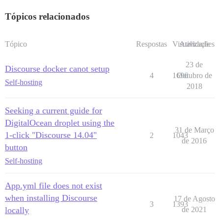
Tópicos relacionados
Tópico
Respostas
Visualizações
Atividade
23 de
Discourse docker canot setup
4
1696
Outubro de
Self-hosting
2018
Seeking a current guide for
DigitalOcean droplet using the
31 de Março
1-click "Discourse 14.04"
2
1043
de 2016
button
Self-hosting
App.yml file does not exist
when installing Discourse
17 de Agosto
3
1393
locally
de 2021