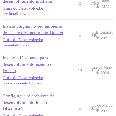
desenvolvimento multisite
7 de Junho
0
2068
de 2022
Guias do Desenvolvedor
dev-install
,
how-to
Instale plugins no seu ambiente
de desenvolvimento não-Docker
6 de Outubro
0
3481
de 2021
Guias do Desenvolvedor
dev-install
,
how-to
Instale o Discourse para
desenvolvimento usando o
22 de Maio
226
91137
Docker
de 2026
Guias do Desenvolvedor
docker
,
dev-install
,
how-to
Configurar um ambiente de
desenvolvimento local do
11 de Março
0
8912
Discourse?
de 2021
Guias do Desenvolvedor