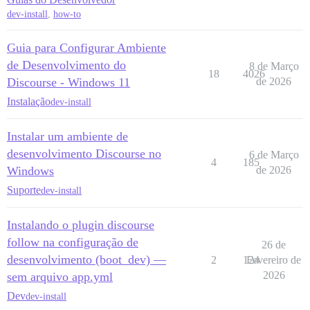
dev-install
,
how-to
Guia para Configurar Ambiente
de Desenvolvimento do
8 de Março
18
4026
Discourse - Windows 11
de 2026
Instalação
dev-install
Instalar um ambiente de
desenvolvimento Discourse no
6 de Março
4
185
Windows
de 2026
Suporte
dev-install
Instalando o plugin discourse
follow na configuração de
26 de
desenvolvimento (boot_dev) —
2
124
Fevereiro de
2026
sem arquivo app.yml
Dev
dev-install