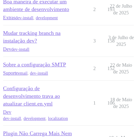
Boa maneira de executar um
22 de Julho
ambiente de desenvolvimento
2
193
de 2025
Extras
dev-install
,
development
Mudar tracking branch na
3 de Julho de
instalação dev?
3
158
2025
Dev
dev-install
Sobre a configuração SMTP
22 de Maio
2
152
de 2025
Suporte
email
,
dev-install
Configuração de
desenvolvimento trava ao
18 de Maio
1
106
atualizar client.en.yml
de 2025
Dev
dev-install
,
development
,
localization
Plugin Não Carrega Mais Nem