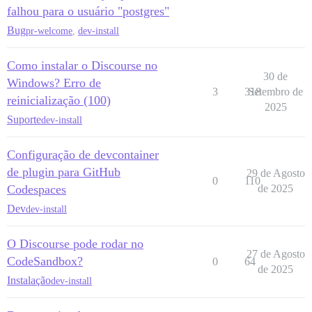
falhou para o usuário "postgres"
Bug
pr-welcome
,
dev-install
Como instalar o Discourse no
30 de
Windows? Erro de
3
318
Setembro de
reinicialização (100)
2025
Suporte
dev-install
Configuração de devcontainer
de plugin para GitHub
29 de Agosto
0
110
Codespaces
de 2025
Dev
dev-install
O Discourse pode rodar no
27 de Agosto
CodeSandbox?
0
64
de 2025
Instalação
dev-install