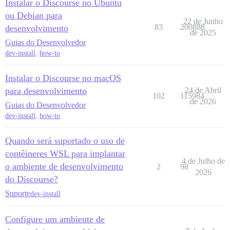
Instalar o Discourse no Ubuntu
ou Debian para
22 de Junho
83
200888
desenvolvimento
de 2025
Guias do Desenvolvedor
dev-install
,
how-to
Instalar o Discourse no macOS
para desenvolvimento
24 de Abril
102
115984
de 2026
Guias do Desenvolvedor
dev-install
,
how-to
Quando será suportado o uso de
contêineres WSL para implantar
4 de Julho de
o ambiente de desenvolvimento
2
98
2026
do Discourse?
Suporte
dev-install
Configure um ambiente de