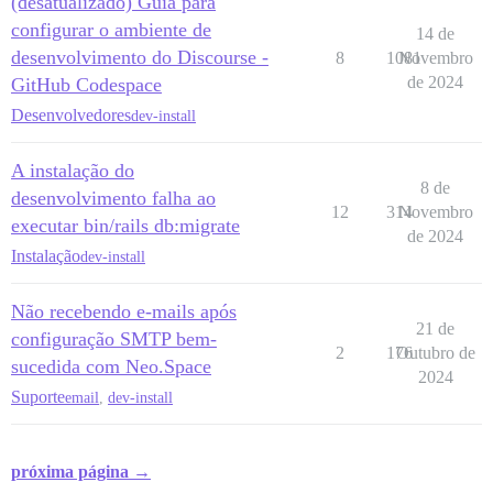
(desatualizado) Guia para
configurar o ambiente de
14 de
desenvolvimento do Discourse -
8
1081
Novembro
de 2024
GitHub Codespace
Desenvolvedores
dev-install
A instalação do
8 de
desenvolvimento falha ao
12
314
Novembro
executar bin/rails db:migrate
de 2024
Instalação
dev-install
Não recebendo e-mails após
21 de
configuração SMTP bem-
2
176
Outubro de
sucedida com Neo.Space
2024
Suporte
email
,
dev-install
próxima página →