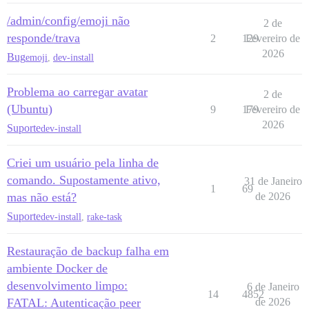
/admin/config/emoji não
2 de
responde/trava
2
129
Fevereiro de
2026
Bug
emoji
,
dev-install
Problema ao carregar avatar
2 de
(Ubuntu)
9
179
Fevereiro de
2026
Suporte
dev-install
Criei um usuário pela linha de
comando. Supostamente ativo,
31 de Janeiro
1
69
mas não está?
de 2026
Suporte
dev-install
,
rake-task
Restauração de backup falha em
ambiente Docker de
desenvolvimento limpo:
6 de Janeiro
14
4852
FATAL: Autenticação peer
de 2026