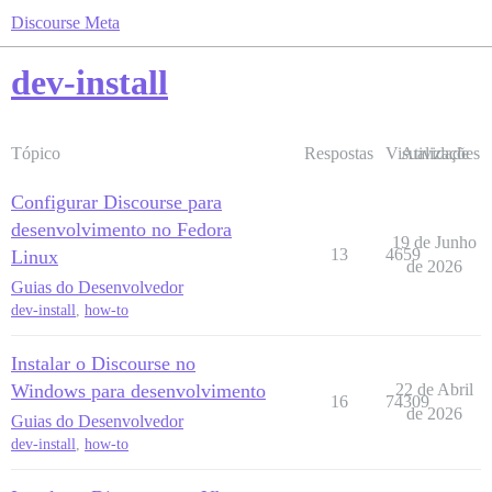
Discourse Meta
dev-install
Tópico
Respostas
Visualizações
Atividade
Configurar Discourse para
desenvolvimento no Fedora
19 de Junho
13
4659
Linux
de 2026
Guias do Desenvolvedor
dev-install
,
how-to
Instalar o Discourse no
Windows para desenvolvimento
22 de Abril
16
74309
de 2026
Guias do Desenvolvedor
dev-install
,
how-to