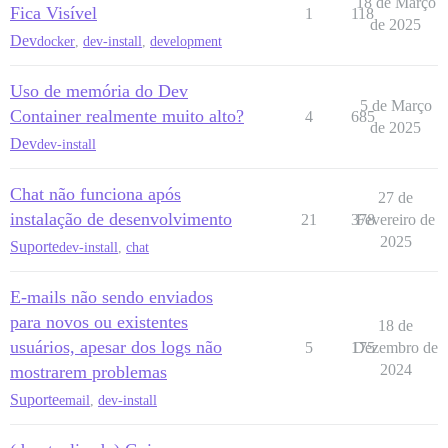
18 de Março
Fica Visível
1
118
de 2025
Dev
docker
,
dev-install
,
development
Uso de memória do Dev
5 de Março
Container realmente muito alto?
4
685
de 2025
Dev
dev-install
Chat não funciona após
27 de
instalação de desenvolvimento
21
378
Fevereiro de
2025
Suporte
dev-install
,
chat
E-mails não sendo enviados
para novos ou existentes
18 de
usuários, apesar dos logs não
5
175
Dezembro de
2024
mostrarem problemas
Suporte
email
,
dev-install